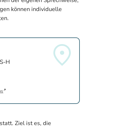
hmen der eigenen Sprechweise,
gen können individuelle
ten.
 S-H
ps
statt. Ziel ist es, die